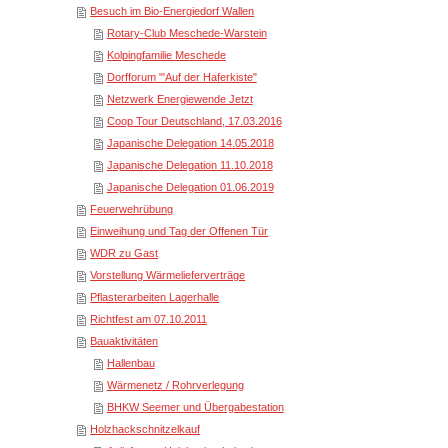
Besuch im Bio-Energiedorf Wallen
Rotary-Club Meschede-Warstein
Kolpingfamilie Meschede
Dorfforum "'Auf der Haferkiste"
Netzwerk Energiewende Jetzt
Coop Tour Deutschland, 17.03.2016
Japanische Delegation 14.05.2018
Japanische Delegation 11.10.2018
Japanische Delegation 01.06.2019
Feuerwehrübung
Einweihung und Tag der Offenen Tür
WDR zu Gast
Vorstellung Wärmelieferverträge
Pflasterarbeiten Lagerhalle
Richtfest am 07.10.2011
Bauaktivitäten
Hallenbau
Wärmenetz / Rohrverlegung
BHKW Seemer und Übergabestation
Holzhackschnitzelkauf