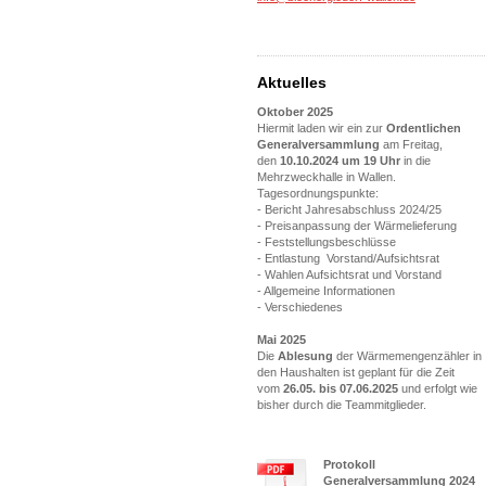
Aktuelles
Oktober 2025
Hiermit laden wir ein zur
Ordentlichen
Generalversammlung
am Freitag,
den
10.10.2024 um 19 Uhr
in die
Mehrzweckhalle in Wallen.
Tagesordnungspunkte:
- Bericht Jahresabschluss 2024/25
- Preisanpassung der Wärmelieferung
- Feststellungsbeschlüsse
- Entlastung Vorstand/Aufsichtsrat
- Wahlen Aufsichtsrat und Vorstand
- Allgemeine Informationen
- Verschiedenes
Mai 2025
Die
Ablesung
der Wärmemengenzähler in
den Haushalten ist geplant für die Zeit
vom
26.05. bis 07.06.2025
und erfolgt wie
bisher durch die Teammitglieder.
Protokoll
Generalversammlung 2024