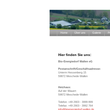
Home
Über uns
Galerie
P
Hier finden Sie uns:
Bio-Energiedorf Wallen eG
Postanschrift/Geschäftsadresse:
Unterm Hessenberg 15
59872 Meschede-Wallen
Heizhaus
:
Auf der Wauert
59872 Meschede-Wallen
Telefon: +49 2903 - 3999 899
Telefax: +49 2903 - 3992 764
info@bioenergiedorf-wallen.de